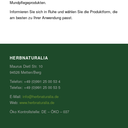
Mundpflegeprodukten.
Informieren Sie sich in Ruhe und wählen Sie die Produktform, die
am besten zu Ihrer Anwendung passt.
HERBNATURALIA
Maurus Dietl Str. 10
94526 Metten/Berg
Telefon: +49 (0)991 25 00 53 4
Telefax: +49 (0)991 25 00 53 5
E-Mail:
info@herbnaturalia.de
Web:
www.herbnaturalia.de
Öko Kontrollstelle: DE – ÖKO – 037