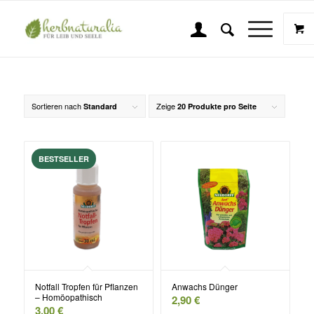
Pflanzenzubehör
Sie sind hier:
Startseite
/
Shop
/
Pflanzenzubehör
Sortieren nach
Zeige
Standard
20 Produkte pro Seite
Notfall Tropfen für Pflanzen
Anwachs Dünger
– Homöopathisch
2,90
€
3,00
€