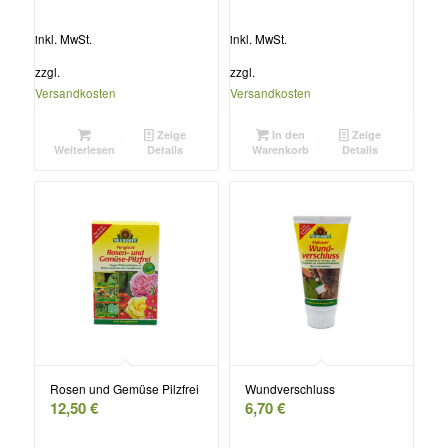
inkl. MwSt.
inkl. MwSt.
zzgl.
zzgl.
Versandkosten
Versandkosten
Zeige
In den
Zeige
Weiterlesen
Details
Warenkorb
Details
Rosen und Gemüse Pilzfrei
Wundverschluss
12,50
€
6,70
€