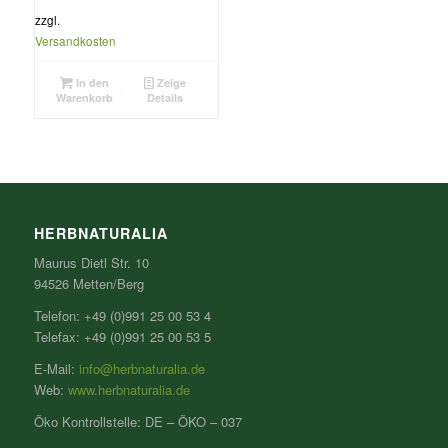
zzgl.
Versandkosten
In den
Zeige
Warenkorb
Details
HERBNATURALIA
Maurus Dietl Str. 10
94526 Metten/Berg
Telefon: +49 (0)991 25 00 53 4
Telefax: +49 (0)991 25 00 53 5
E-Mail:
info@herbnaturalia.de
Web:
www.herbnaturalia.de
Öko Kontrollstelle: DE – ÖKO – 037