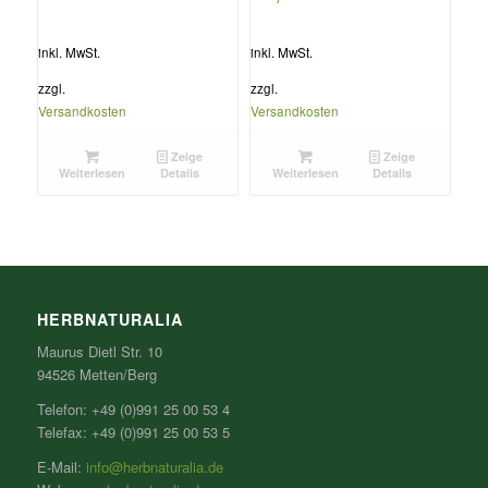
inkl. MwSt.
inkl. MwSt.
zzgl.
zzgl.
Versandkosten
Versandkosten
Zeige
Zeige
Weiterlesen
Details
Weiterlesen
Details
HERBNATURALIA
Maurus Dietl Str. 10
94526 Metten/Berg
Telefon: +49 (0)991 25 00 53 4
Telefax: +49 (0)991 25 00 53 5
E-Mail:
info@herbnaturalia.de