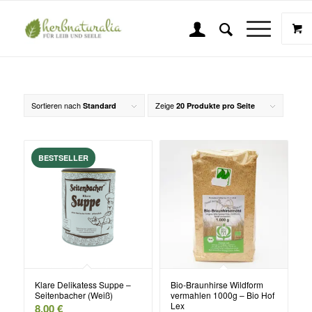
Öle / Suppen
Sie sind hier:
Startseite
/
Shop
/
Lebensmittel
/
Öle / Suppen
Sortieren nach
Zeige
Standard
20 Produkte pro Seite
Klare Delikatess Suppe –
Bio-Braunhirse Wildform
Seitenbacher (Weiß)
vermahlen 1000g – Bio Hof
Lex
8,00
€