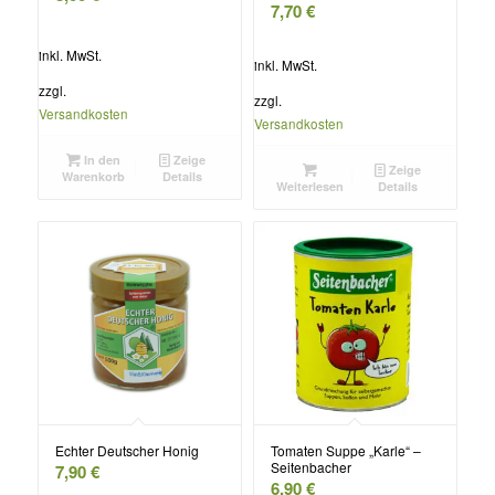
7,70
€
inkl. MwSt.
inkl. MwSt.
zzgl.
zzgl.
Versandkosten
Versandkosten
In den
Zeige
Zeige
Warenkorb
Details
Weiterlesen
Details
Echter Deutscher Honig
Tomaten Suppe „Karle“ –
Seitenbacher
7,90
€
6,90
€