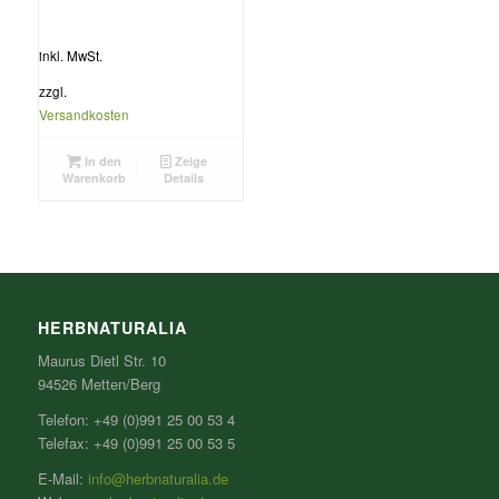
inkl. MwSt.
zzgl.
Versandkosten
In den
Zeige
Warenkorb
Details
HERBNATURALIA
Maurus Dietl Str. 10
94526 Metten/Berg
Telefon: +49 (0)991 25 00 53 4
Telefax: +49 (0)991 25 00 53 5
E-Mail:
info@herbnaturalia.de