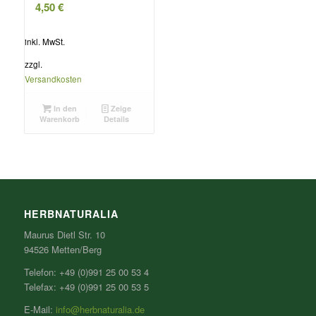
4,50
€
inkl. MwSt.
zzgl.
Versandkosten
In den
Zeige
Warenkorb
Details
HERBNATURALIA
Maurus Dietl Str. 10
94526 Metten/Berg
Telefon: +49 (0)991 25 00 53 4
Telefax: +49 (0)991 25 00 53 5
E-Mail:
info@herbnaturalia.de