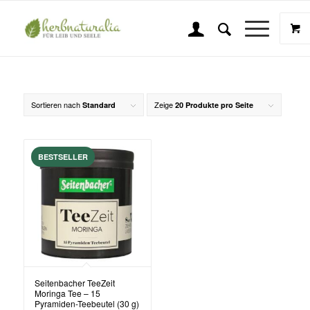
Kräutertee
Sie sind hier:
Startseite
/
Shop
/
Schlagwort: Kräutertee
Sortieren nach
Zeige
Standard
20 Produkte pro Seite
Seitenbacher TeeZeit
Moringa Tee – 15
Pyramiden-Teebeutel (30 g)