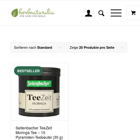
Teepause
Sie sind hier:
Startseite
/
Shop
/
Schlagwort: Teepause
Sortieren nach
Zeige
Standard
20 Produkte pro Seite
Seitenbacher TeeZeit
Moringa Tee – 15
Pyramiden-Teebeutel (30 g)