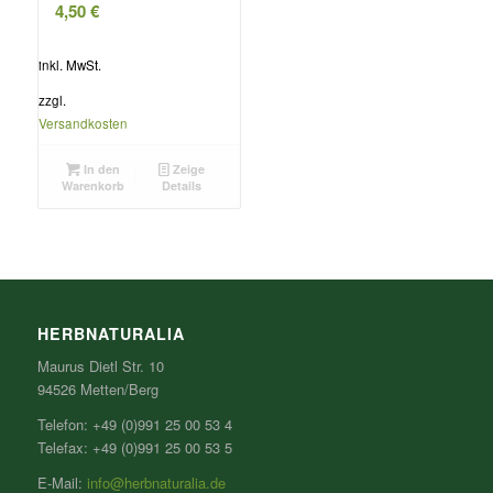
4,50
€
inkl. MwSt.
zzgl.
Versandkosten
In den
Zeige
Warenkorb
Details
HERBNATURALIA
Maurus Dietl Str. 10
94526 Metten/Berg
Telefon: +49 (0)991 25 00 53 4
Telefax: +49 (0)991 25 00 53 5
E-Mail:
info@herbnaturalia.de