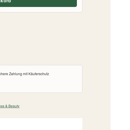
nkorb
chere Zahlung mit Käuferschutz
ess & Beauty