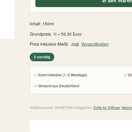
In den Ware
Inhalt: 150ml
Grundpreis: 1l = 59,30 Euro
Preis inklusive MwSt. zzgl.
Versandkosten
2 vorrätig
✅ Sofort lieferbar (1–2 Werktage)
✅ Si
✅ Versand aus Deutschland
Artikelnummer:
SHREF068
Kategorien:
Düfte für Diffuser
,
Welln