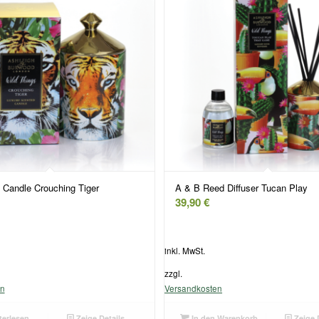
Candle Crouching Tiger
A & B Reed Diffuser Tucan Play
39,90
€
inkl. MwSt.
zzgl.
en
Versandkosten
erlesen
Zeige Details
In den Warenkorb
Zeige 