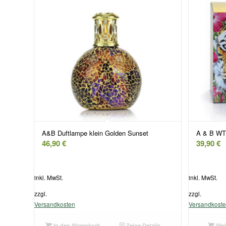
A&B Duftlampe klein Golden Sunset
A & B WT 
46,90
€
39,90
€
inkl. MwSt.
inkl. MwSt.
zzgl.
zzgl.
Versandkosten
Versandkost
In den Warenkorb
Zeige Details
Weit