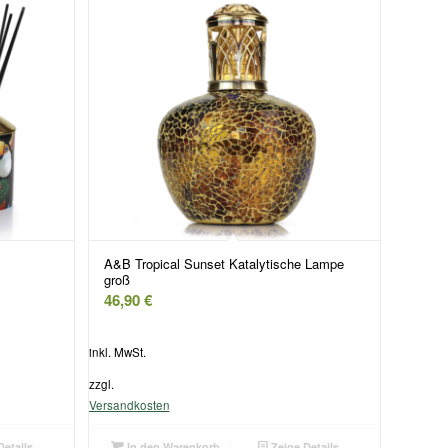
A&B Tropical Sunset Katalytische Lampe
groß
46,90
€
inkl. MwSt.
zzgl.
Versandkosten
Details
In den Warenkorb
Zeige Details