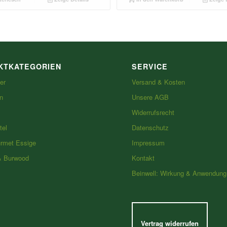
KTKATEGORIEN
SERVICE
er
Versand & Kosten
n
Unsere AGB
Widerrufsrecht
tel
Datenschutz
urmet Essige
Impressum
& Burwood
Kontakt
Beinwell: Wirkung & Anwendung
Vertrag widerrufen