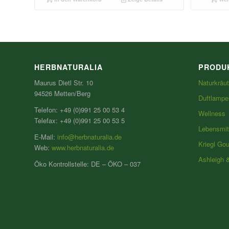
HERBNATURALIA
PRODU
Maurus Dietl Str. 10
Naturkräut
94526 Metten/Berg
Duftlampe
Telefon: +49 (0)991 25 00 53 4
Wellness
Telefax: +49 (0)991 25 00 53 5
Lebensmit
E-Mail:
info@herbnaturalia.de
Kriegl Go
Web:
www.herbnaturalia.de
Ashleigh 
Öko Kontrollstelle: DE – ÖKO – 037