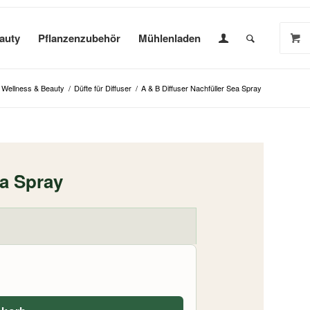
auty
Pflanzenzubehör
Mühlenladen
Wellness & Beauty
/
Düfte für Diffuser
/
A & B Diffuser Nachfüller Sea Spray
ea Spray