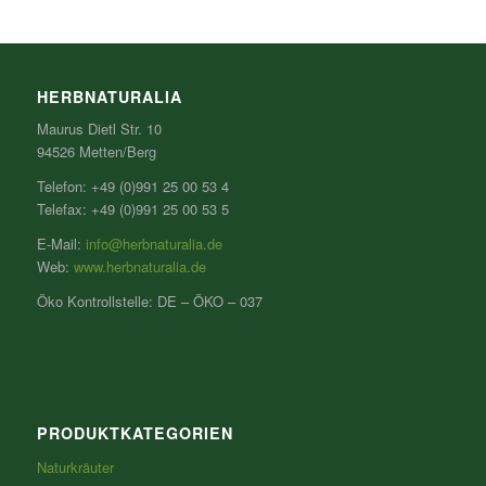
HERBNATURALIA
Maurus Dietl Str. 10
94526 Metten/Berg
Telefon: +49 (0)991 25 00 53 4
Telefax: +49 (0)991 25 00 53 5
E-Mail:
info@herbnaturalia.de
Web:
www.herbnaturalia.de
Öko Kontrollstelle: DE – ÖKO – 037
PRODUKTKATEGORIEN
Naturkräuter