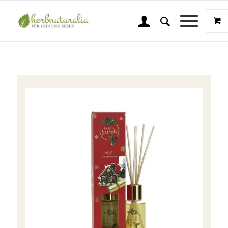
Shop
Sie sind hier:
Startseite
/
Shop
/
Wellness & Beauty
/
Ashleigh & Burwood
/
A & B Diffuser Noel – Weihnachten