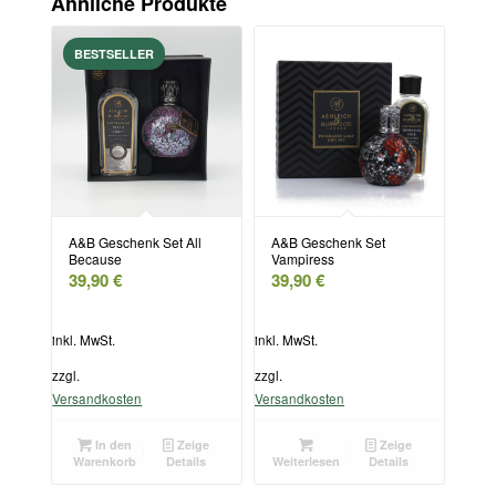
Ähnliche Produkte
A&B Geschenk Set All
A&B Geschenk Set
Because
Vampiress
39,90
€
39,90
€
inkl. MwSt.
inkl. MwSt.
zzgl.
zzgl.
Versandkosten
Versandkosten
In den
Zeige
Zeige
Warenkorb
Details
Weiterlesen
Details