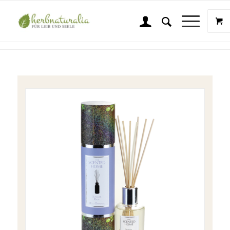
Shop
Sie sind hier:
Startseite
/
Shop
/
Wellness & Beauty
/
Diffuser
/
A & B Diffuser Summer Rain