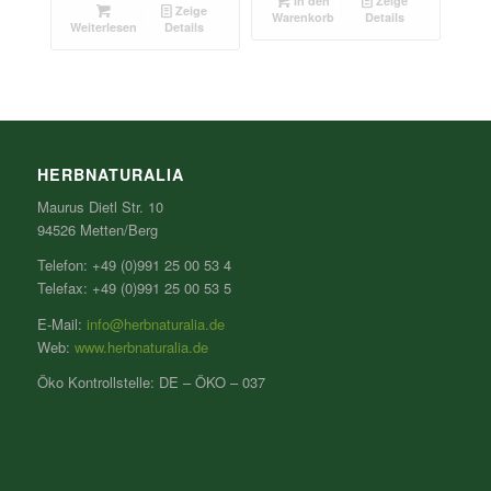
In den
Zeige
Zeige
Warenkorb
Details
Weiterlesen
Details
HERBNATURALIA
Maurus Dietl Str. 10
94526 Metten/Berg
Telefon: +49 (0)991 25 00 53 4
Telefax: +49 (0)991 25 00 53 5
E-Mail:
info@herbnaturalia.de
Web:
www.herbnaturalia.de
Öko Kontrollstelle: DE – ÖKO – 037