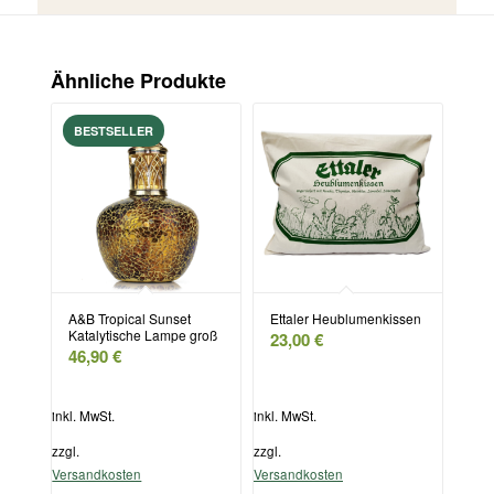
Ähnliche Produkte
A&B Tropical Sunset
Ettaler Heublumenkissen
Katalytische Lampe groß
23,00
€
46,90
€
inkl. MwSt.
inkl. MwSt.
zzgl.
zzgl.
Versandkosten
Versandkosten