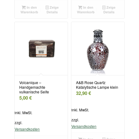
In den
Zeige
In den
Zeige
Warenkorb
Details
Warenkorb
Details
Volcanique –
A&B Rose Quartz
Handgemachte
Katalytische Lampe klein
vulkanische Seife
32,90
€
5,00
€
inkl. MwSt.
inkl. MwSt.
zzgl.
zzgl.
Versandkosten
Versandkosten