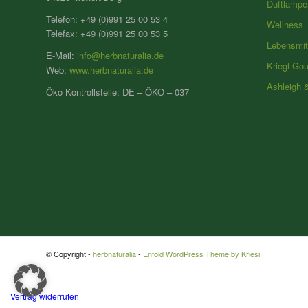
Duftlampe
Telefon: +49 (0)991 25 00 53 4
Wellness
Telefax: +49 (0)991 25 00 53 5
Lebensmit
E-Mail:
info@herbnaturalia.de
Kriegl Go
Web:
www.herbnaturalia.de
Ashleigh 
Öko Kontrollstelle: DE – ÖKO – 037
© Copyright -
herbnaturalia
-
Enfold WordPress Theme by Kriesi
Vertrag widerrufen