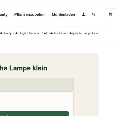
auty
Pflanzenzubehör
Mühlenladen
 & Beauty
/
Ashleigh & Burwood
/
A&B Amber/Clear Katalytische Lampe klein
he Lampe klein