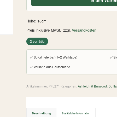
In den Ware
Höhe: 16cm
Preis inklusive MwSt. zzgl.
Versandkosten
2 vorrätig
✅ Sofort lieferbar (1–2 Werktage)
✅ Si
✅ Versand aus Deutschland
Artikelnummer:
PFL271
Kategorien:
Ashleigh & Burwood
,
Duftl
Beschreibung
Zusätzliche Information