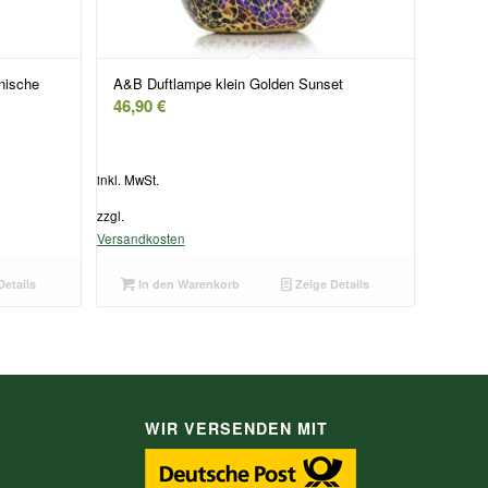
nische
A&B Duftlampe klein Golden Sunset
46,90
€
inkl. MwSt.
zzgl.
Versandkosten
Details
In den Warenkorb
Zeige Details
WIR VERSENDEN MIT