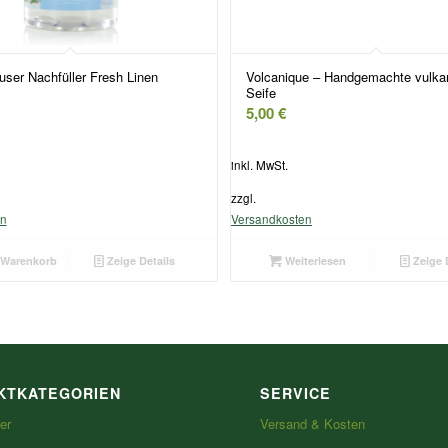
user Nachfüller Fresh Linen
Volcanique – Handgemachte vulka
Seife
5,00
€
inkl. MwSt.
zzgl.
en
Versandkosten
 Warenkorb
Zeige Details
Weiterlesen
Zeige 
KTKATEGORIEN
SERVICE
er
Versand & Kosten