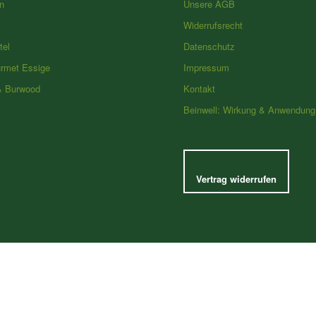
n
Unsere AGB
Widerrufsrecht
tel
Datenschutz
urmet Essige
Impressum
& Burwood
Kontakt
Beinwell: Wirkung & Anwendung
Vertrag widerrufen