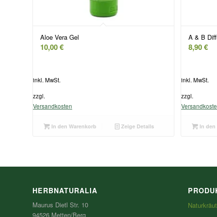
Aloe Vera Gel
A & B Diff
10,00
€
8,90
€
inkl. MwSt.
inkl. MwSt.
zzgl.
zzgl.
Versandkosten
Versandkost
In den Warenkorb
Zeige Details
In den
HERBNATURALIA
PRODU
Maurus Dietl Str. 10
Naturkräut
94526 Metten/Berg