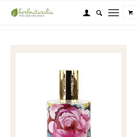
Shop
Sie sind hier:
Startseite
/
Shop
/
Wellness & Beauty
/
Ashleigh & Burwood
/
A&B In Bloom Katalytische Lampe groß