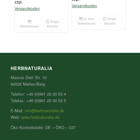
zzgl.
Versandkosten
Versandkosten
In den
Zeige
Zeige
Warenkorb
Details
Weiterlesen
Details
HERBNATURALIA
Maurus Dietl Str. 10
94526 Metten/Berg
Telefon: +49 (0)991 25 00 53 4
Telefax: +49 (0)991 25 00 53 5
E-Mail:
info@herbnaturalia.de
Web:
www.herbnaturalia.de
Öko Kontrollstelle: DE – ÖKO – 037