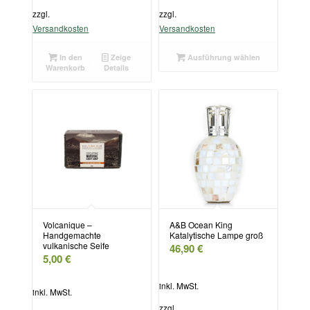
zzgl.
zzgl.
Versandkosten
Versandkosten
In den
Zeige
Ausführung wählen
Warenkorb
Details
Volcanique –
A&B Ocean King
Handgemachte
Katalytische Lampe groß
vulkanische Seife
46,90
€
5,00
€
inkl. MwSt.
inkl. MwSt.
zzgl.