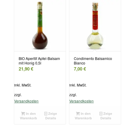
BIO Aperitif Apfel-Balsam
Condimento Balsamico
mit Honig 0,5l
Bianco
21,90
€
7,00
€
inkl. MwSt.
inkl. MwSt.
zzgl.
zzgl.
Versandkosten
Versandkosten
In den
Zeige
In den
Zeige
Warenkorb
Details
Warenkorb
Details