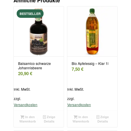
Ähnliche Produkte
Balsamico schwarze
Bio Apfelessig – Klar 1l
Johannisbeere
7,50
€
20,90
€
inkl. MwSt.
inkl. MwSt.
zzgl.
zzgl.
Versandkosten
Versandkosten
In den
Zeige
In den
Zeige
Warenkorb
Details
Warenkorb
Details