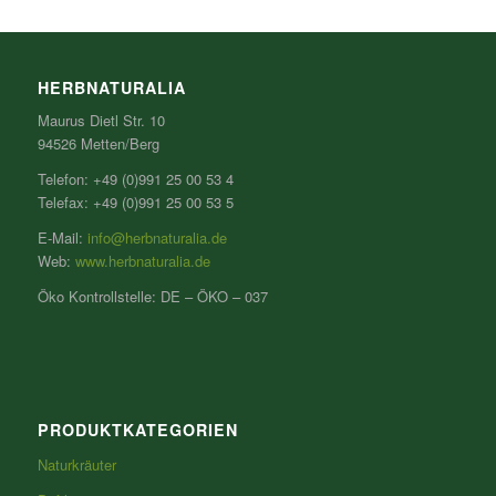
HERBNATURALIA
Maurus Dietl Str. 10
94526 Metten/Berg
Telefon: +49 (0)991 25 00 53 4
Telefax: +49 (0)991 25 00 53 5
E-Mail:
info@herbnaturalia.de
Web:
www.herbnaturalia.de
Öko Kontrollstelle: DE – ÖKO – 037
PRODUKTKATEGORIEN
Naturkräuter