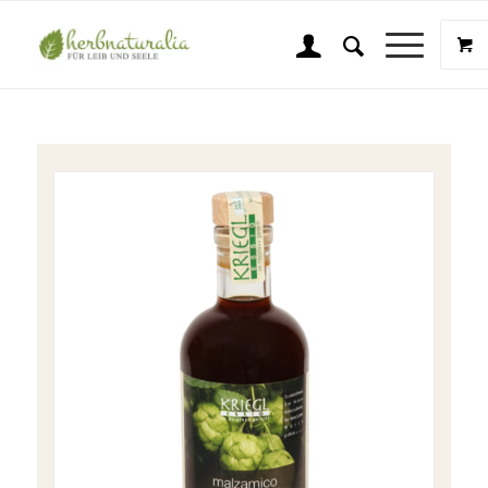
Shop
Sie sind hier:
Startseite
/
Shop
/
Kriegl Gourmet Essige
/
Bier Malzamico