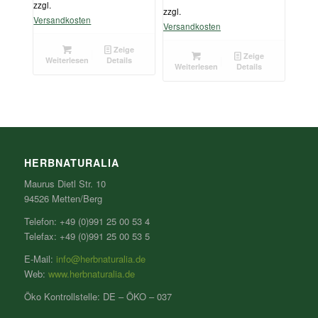
zzgl.
zzgl.
Versandkosten
Versandkosten
Zeige
Zeige
Weiterlesen
Details
Weiterlesen
Details
HERBNATURALIA
Maurus Dietl Str. 10
94526 Metten/Berg
Telefon: +49 (0)991 25 00 53 4
Telefax: +49 (0)991 25 00 53 5
E-Mail:
info@herbnaturalia.de
Web:
www.herbnaturalia.de
Öko Kontrollstelle: DE – ÖKO – 037