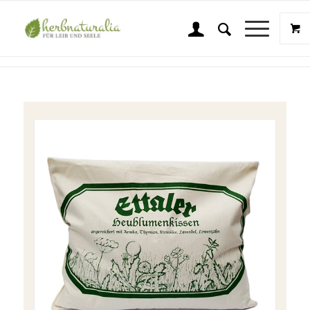
Shop
Sie sind hier:
Startseite
/
Shop
/
Naturkräuter
/
Kräuterkissen / Dinkelkissen
/
Ettaler Heublumenkissen