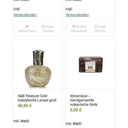
zzgl.
zzgl.
Versandkosten
Versandkosten
Zeige
In den
Zeige
Weiterlesen
Details
Warenkorb
Details
A&B Treasure Cest
Volcanique –
Katalytische Lampe groß
Handgemachte
vulkanische Seife
46,90
€
5,00
€
inkl. MwSt.
inkl. MwSt.