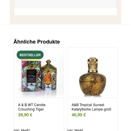
Ähnliche Produkte
A & B WT Candle
A&B Tropical Sunset
Crouching Tiger
Katalytische Lampe groß
39,90
€
46,90
€
inkl. MwSt.
inkl. MwSt.