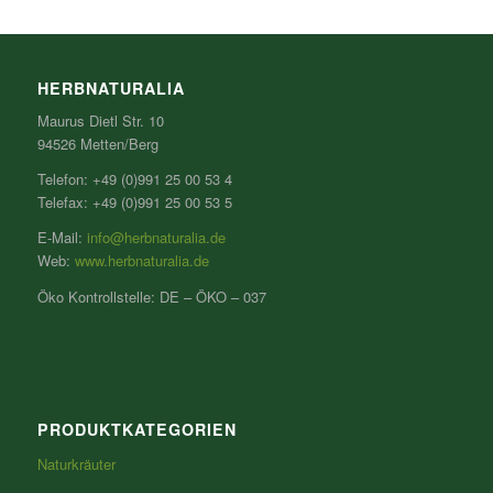
HERBNATURALIA
Maurus Dietl Str. 10
94526 Metten/Berg
Telefon: +49 (0)991 25 00 53 4
Telefax: +49 (0)991 25 00 53 5
E-Mail:
info@herbnaturalia.de
Web:
www.herbnaturalia.de
Öko Kontrollstelle: DE – ÖKO – 037
PRODUKTKATEGORIEN
Naturkräuter