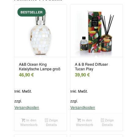
A&B Ocean King
A & B Reed Diffuser
Katalytische Lampe groß
Tucan Play
46,90
€
39,90
€
inkl. MwSt.
inkl. MwSt.
zzgl.
zzgl.
Versandkosten
Versandkosten
In den
Zeige
In den
Zeige
Warenkorb
Details
Warenkorb
Details