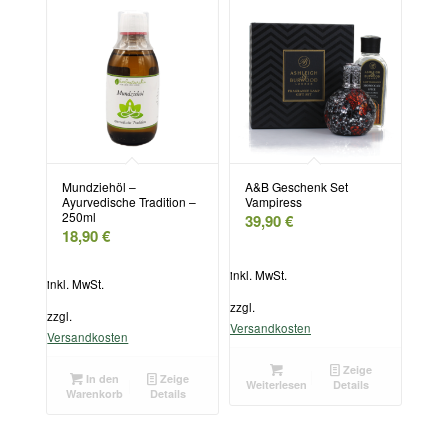
Mundziehöl –
A&B Geschenk Set
Ayurvedische Tradition –
Vampiress
250ml
39,90
€
18,90
€
inkl. MwSt.
inkl. MwSt.
zzgl.
zzgl.
Versandkosten
Versandkosten
Zeige
In den
Zeige
Weiterlesen
Details
Warenkorb
Details