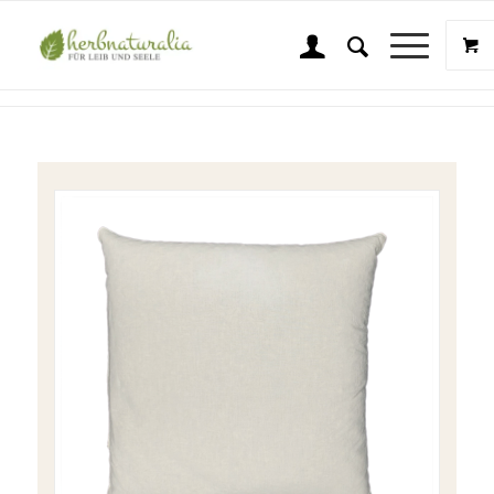
Shop
Sie sind hier:
Startseite
/
Shop
/
Naturkräuter
/
Kräuterkissen / Dinkelkissen
/
Kissen 40x40cm mit Bio-Dinkelspelzfüllung