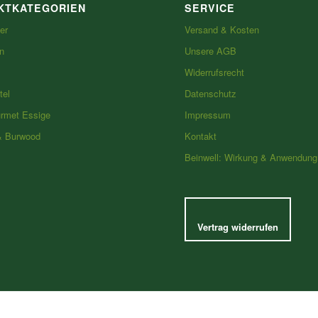
KTKATEGORIEN
SERVICE
er
Versand & Kosten
n
Unsere AGB
Widerrufsrecht
tel
Datenschutz
urmet Essige
Impressum
& Burwood
Kontakt
Beinwell: Wirkung & Anwendung
Vertrag widerrufen