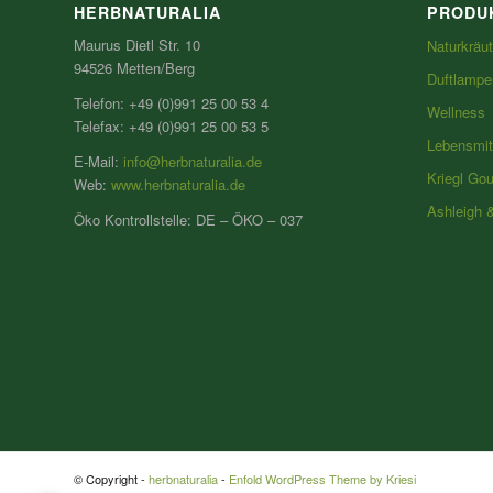
HERBNATURALIA
PRODU
Maurus Dietl Str. 10
Naturkräut
94526 Metten/Berg
Duftlampe
Telefon: +49 (0)991 25 00 53 4
Wellness
Telefax: +49 (0)991 25 00 53 5
Lebensmit
E-Mail:
info@herbnaturalia.de
Kriegl Go
Web:
www.herbnaturalia.de
Ashleigh 
Öko Kontrollstelle: DE – ÖKO – 037
© Copyright -
herbnaturalia
-
Enfold WordPress Theme by Kriesi