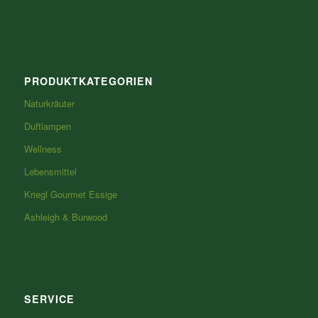
PRODUKTKATEGORIEN
Naturkräuter
Duftlampen
Wellness
Lebensmittel
Kriegl Gourmet Essige
Ashleigh & Burwood
SERVICE