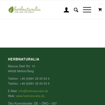
Roggen
Sie sind hier:
Startseite
/
Roggen
HERBNATURALIA
Maurus Dietl Str. 10
94526 Metten/Berg
Telefon: +49 (0)991 25 00 53 4
Telefax: +49 (0)991 25 00 53 5
E-Mail:
info@herbnaturalia.de
Web:
www.herbnaturalia.de
Öko Kontrollstelle: DE – ÖKO – 037