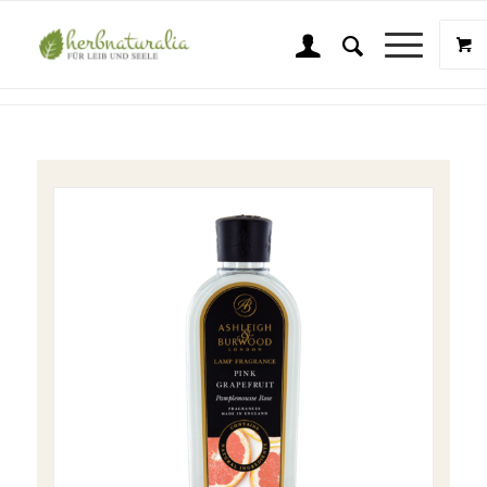
Shop
Sie sind hier:
Startseite
/
Shop
/
Wellness & Beauty
/
Ashleigh & Burwood
/
A & B Duft Pink Grapefruit