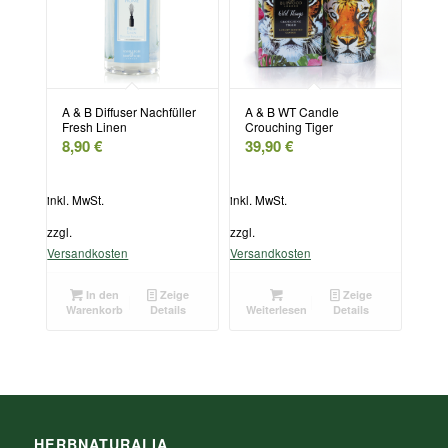
A & B Diffuser Nachfüller
A & B WT Candle
Fresh Linen
Crouching Tiger
8,90
€
39,90
€
inkl. MwSt.
inkl. MwSt.
zzgl.
zzgl.
Versandkosten
Versandkosten
In den
Zeige
Zeige
Warenkorb
Details
Weiterlesen
Details
HERBNATURALIA