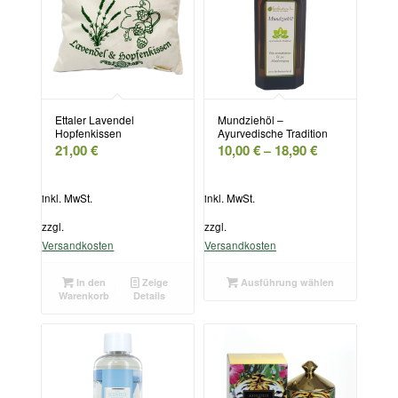
Ettaler Lavendel
Mundziehöl –
Hopfenkissen
Ayurvedische Tradition
21,00
€
10,00
€
18,90
€
–
inkl. MwSt.
inkl. MwSt.
zzgl.
zzgl.
Versandkosten
Versandkosten
In den
Zeige
Ausführung wählen
Warenkorb
Details