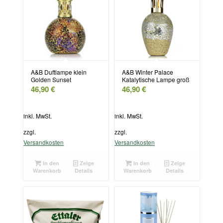
A&B Duftlampe klein
A&B Winter Palace
Golden Sunset
Katalytische Lampe groß
46,90
€
46,90
€
inkl. MwSt.
inkl. MwSt.
zzgl.
zzgl.
Versandkosten
Versandkosten
In den
Zeige
In den
Zeige
Warenkorb
Details
Warenkorb
Details