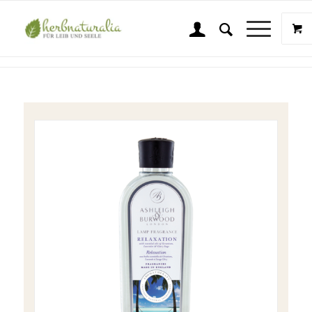
Shop
Sie sind hier:
Startseite
/
Shop
/
Wellness & Beauty
/
Ashleigh & Burwood
/
A & B Duft Relaxation