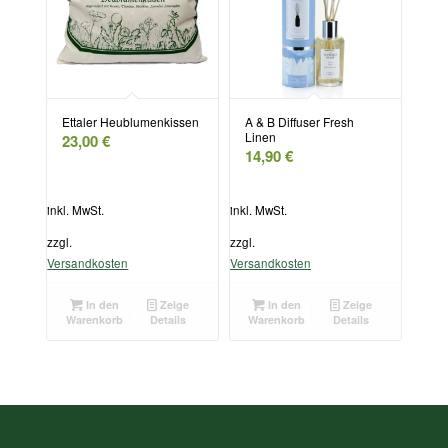
Ettaler Heublumenkissen
A & B Diffuser Fresh
Linen
23,00
€
14,90
€
inkl. MwSt.
inkl. MwSt.
zzgl.
zzgl.
Versandkosten
Versandkosten
In den
Zeige
In den
Zeige
Warenkorb
Details
Warenkorb
Details