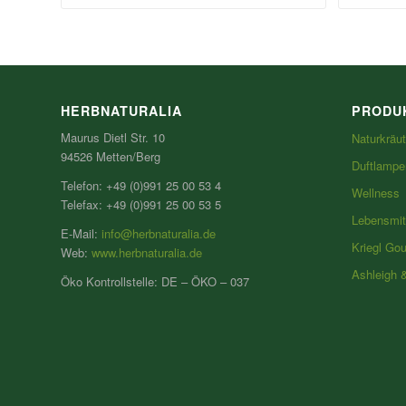
HERBNATURALIA
PRODU
Maurus Dietl Str. 10
Naturkräut
94526 Metten/Berg
Duftlampe
Telefon: +49 (0)991 25 00 53 4
Wellness
Telefax: +49 (0)991 25 00 53 5
Lebensmit
E-Mail:
info@herbnaturalia.de
Kriegl Go
Web:
www.herbnaturalia.de
Ashleigh 
Öko Kontrollstelle: DE – ÖKO – 037