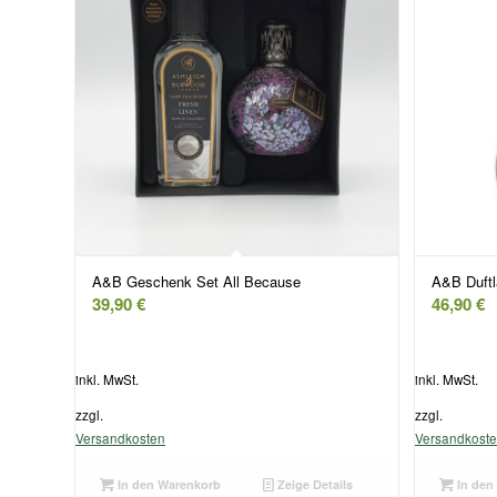
A&B Geschenk Set All Because
A&B Duftl
39,90
€
46,90
€
inkl. MwSt.
inkl. MwSt.
zzgl.
zzgl.
Versandkosten
Versandkost
In den Warenkorb
Zeige Details
In den