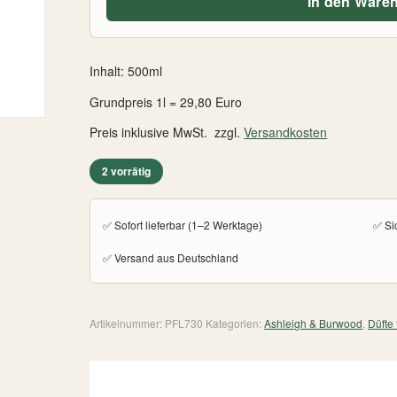
In den Ware
Inhalt: 500ml
Grundpreis 1l = 29,80 Euro
Preis inklusive MwSt. zzgl.
Versandkosten
2 vorrätig
✅ Sofort lieferbar (1–2 Werktage)
✅ Si
✅ Versand aus Deutschland
Artikelnummer:
PFL730
Kategorien:
Ashleigh & Burwood
,
Düfte