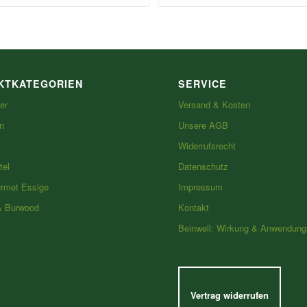
KTKATEGORIEN
SERVICE
er
Versand & Kosten
n
Unsere AGB
Widerrufsrecht
tel
Datenschutz
urmet Essige
Impressum
& Burwood
Kontakt
Beinwell: Wirkung & Anwendung
Vertrag widerrufen