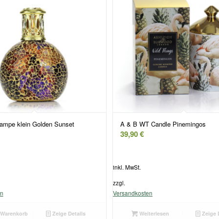
ampe klein Golden Sunset
A & B WT Candle Pinemingos
39,90
€
inkl. MwSt.
zzgl.
en
Versandkosten
 Warenkorb
Zeige Details
Weiterlesen
Zeige 