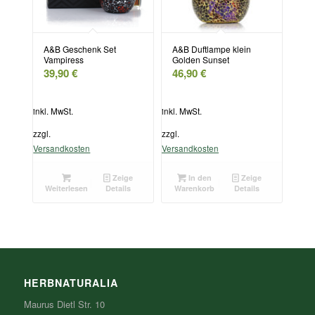
A&B Geschenk Set
A&B Duftlampe klein
Vampiress
Golden Sunset
39,90
€
46,90
€
inkl. MwSt.
inkl. MwSt.
zzgl.
zzgl.
Versandkosten
Versandkosten
Zeige
In den
Zeige
Weiterlesen
Details
Warenkorb
Details
HERBNATURALIA
Maurus Dietl Str. 10