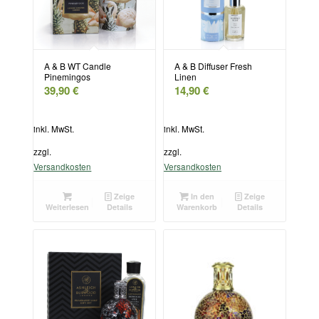
A & B WT Candle
A & B Diffuser Fresh
Pinemingos
Linen
39,90
€
14,90
€
inkl. MwSt.
inkl. MwSt.
zzgl.
zzgl.
Versandkosten
Versandkosten
Zeige
In den
Zeige
Weiterlesen
Details
Warenkorb
Details