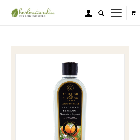
Shop
Sie sind hier:
Startseite
/
Shop
/
Wellness & Beauty
/
Ashleigh & Burwood
/
A & B Duft Mandarin & Bergamot