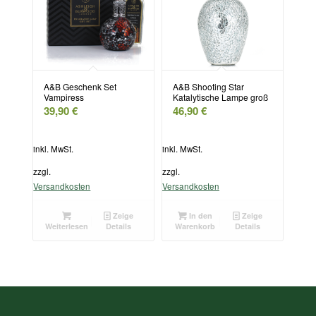
A&B Geschenk Set
A&B Shooting Star
Vampiress
Katalytische Lampe groß
39,90
€
46,90
€
inkl. MwSt.
inkl. MwSt.
zzgl.
zzgl.
Versandkosten
Versandkosten
Zeige
In den
Zeige
Weiterlesen
Details
Warenkorb
Details