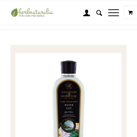
Shop
Sie sind hier:
Startseite
/
Shop
/
Wellness & Beauty
/
Ashleigh & Burwood
/
A & B Duft Water Lily