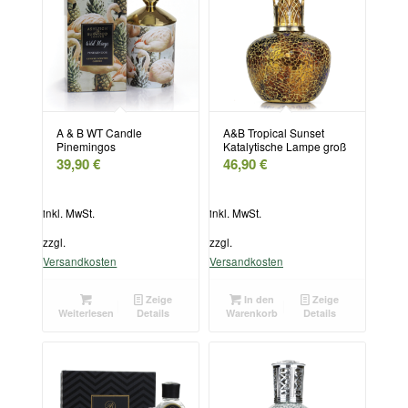
A & B WT Candle
A&B Tropical Sunset
Pinemingos
Katalytische Lampe groß
39,90
€
46,90
€
inkl. MwSt.
inkl. MwSt.
zzgl.
zzgl.
Versandkosten
Versandkosten
Zeige
In den
Zeige
Weiterlesen
Details
Warenkorb
Details