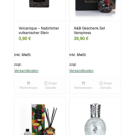
Volcanique – Natürlicher
A&B Geschenk Set
vulkanischer Stein
Vampiress
5,90
€
39,90
€
inkl. MwSt.
inkl. MwSt.
zzgl.
zzgl.
Versandkosten
Versandkosten
Zeige
Zeige
Weiterlesen
Details
Weiterlesen
Details