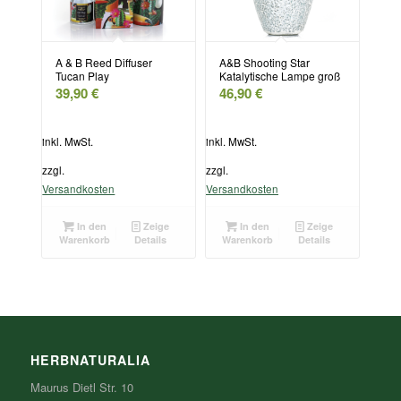
A & B Reed Diffuser
A&B Shooting Star
Tucan Play
Katalytische Lampe groß
39,90
€
46,90
€
inkl. MwSt.
inkl. MwSt.
zzgl.
zzgl.
Versandkosten
Versandkosten
In den
Zeige
In den
Zeige
Warenkorb
Details
Warenkorb
Details
HERBNATURALIA
Maurus Dietl Str. 10