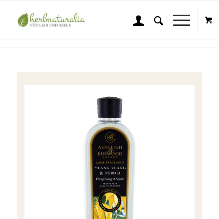
Shop
Sie sind hier:
Startseite
/
Shop
/
Wellness & Beauty
/
Ashleigh & Burwood
/
A & B Duft Ylang Ylang & Neroli