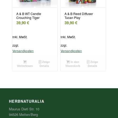
A & B WT Candle
A & B Reed Diffuser
Crouching Tiger
Tucan Play
39,90
€
39,90
€
inkl. MwSt.
inkl. MwSt.
zzgl.
zzgl.
Versandkosten
Versandkosten
Zeige
In den
Zeige
Weiterlesen
Details
Warenkorb
Details
HERBNATURALIA
Maurus Dietl Str. 10
94526 Metten/Berg