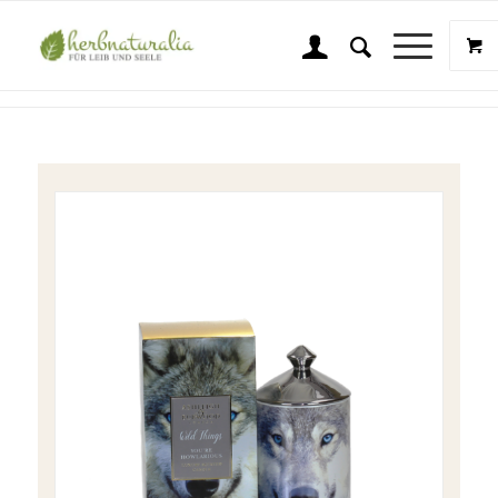
Shop
Sie sind hier:
Startseite
/
Shop
/
Wellness & Beauty
/
Kerzen
/
A & B WT Candle You´re Howlarious