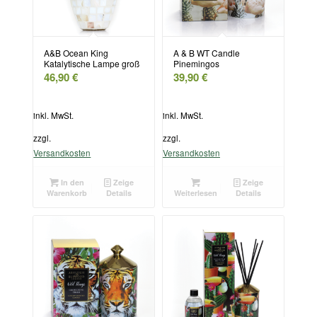
A&B Ocean King
A & B WT Candle
Katalytische Lampe groß
Pinemingos
46,90
€
39,90
€
inkl. MwSt.
inkl. MwSt.
zzgl.
zzgl.
Versandkosten
Versandkosten
In den
Zeige
Zeige
Warenkorb
Details
Weiterlesen
Details