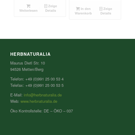
Zeige
In den
Zeige
Weiterlesen
Details
Warenkorb
Details
HERBNATURALIA
Maurus Dietl Str. 10
94526 Metten/Berg
Telefon: +49 (0)991 25 00 53 4
Telefax: +49 (0)991 25 00 53 5
E-Mail:
info@herbnaturalia.de
Web:
www.herbnaturalia.de
Öko Kontrollstelle: DE – ÖKO – 037