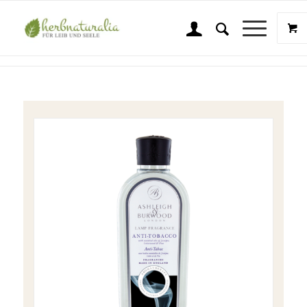
Shop
Sie sind hier:
Startseite
/
Shop
/
Wellness & Beauty
/
Ashleigh & Burwood
/
A & B Duft Anti Tobacco