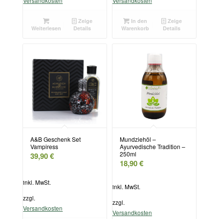
Versandkosten
Versandkosten
Zeige
In den
Zeige
Weiterlesen
Details
Warenkorb
Details
A&B Geschenk Set
Mundziehöl –
Vampiress
Ayurvedische Tradition –
250ml
39,90
€
18,90
€
inkl. MwSt.
inkl. MwSt.
zzgl.
zzgl.
Versandkosten
Versandkosten