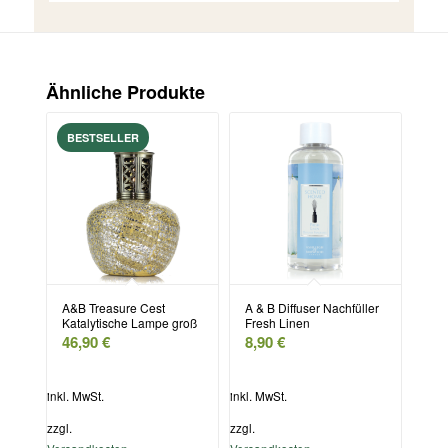
Ähnliche Produkte
A&B Treasure Cest
A & B Diffuser Nachfüller
Katalytische Lampe groß
Fresh Linen
46,90
€
8,90
€
inkl. MwSt.
inkl. MwSt.
zzgl.
zzgl.