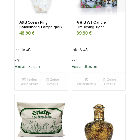
A&B Ocean King
A & B WT Candle
Katalytische Lampe groß
Crouching Tiger
46,90
€
39,90
€
inkl. MwSt.
inkl. MwSt.
zzgl.
zzgl.
Versandkosten
Versandkosten
In den
Zeige
Zeige
Warenkorb
Details
Weiterlesen
Details