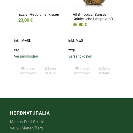
Ettaler Heublumenkissen
A&B Tropical Sunset
Katalytische Lampe groß
23,00
€
46,90
€
inkl. MwSt.
inkl. MwSt.
zzgl.
zzgl.
Versandkosten
Versandkosten
In den
Zeige
In den
Zeige
Warenkorb
Details
Warenkorb
Details
HERBNATURALIA
Maurus Dietl Str. 10
94526 Metten/Berg