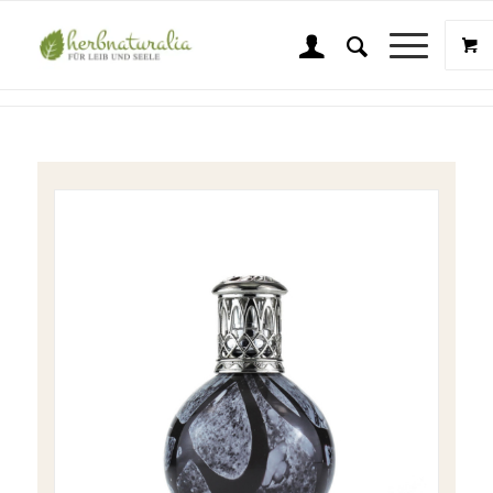
Shop
Sie sind hier:
Startseite
/
Shop
/
Wellness & Beauty
/
Ashleigh & Burwood
/
A&B Charcoal Snowball Katalytische Lampe klein