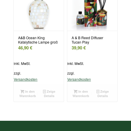
A&B Ocean King
A & B Reed Diffuser
Katalytische Lampe groß
Tucan Play
46,90
€
39,90
€
inkl. MwSt.
inkl. MwSt.
zzgl.
zzgl.
Versandkosten
Versandkosten
In den
Zeige
In den
Zeige
Warenkorb
Details
Warenkorb
Details