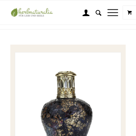
Shop
Sie sind hier:
Startseite
/
Shop
/
Wellness & Beauty
/
Ashleigh & Burwood
/
A&B Twilight Treasure Katalytische Lampe klein