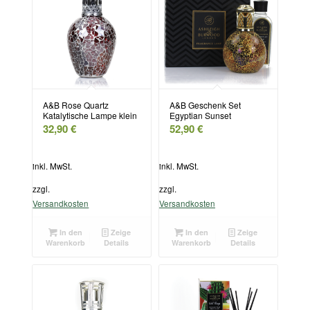
A&B Rose Quartz
A&B Geschenk Set
Katalytische Lampe klein
Egyptian Sunset
32,90
€
52,90
€
inkl. MwSt.
inkl. MwSt.
zzgl.
zzgl.
Versandkosten
Versandkosten
In den
Zeige
In den
Zeige
Warenkorb
Details
Warenkorb
Details