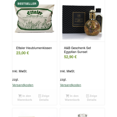
Ettaler Heublumenkissen
A&B Geschenk Set
Egyptian Sunset
23,00
€
52,90
€
inkl. MwSt.
inkl. MwSt.
zzgl.
zzgl.
Versandkosten
Versandkosten
In den
Zeige
In den
Zeige
Warenkorb
Details
Warenkorb
Details