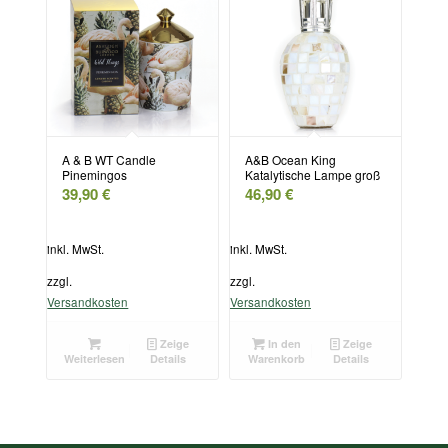
A & B WT Candle
A&B Ocean King
Pinemingos
Katalytische Lampe groß
39,90
€
46,90
€
inkl. MwSt.
inkl. MwSt.
zzgl.
zzgl.
Versandkosten
Versandkosten
Zeige
In den
Zeige
Weiterlesen
Details
Warenkorb
Details