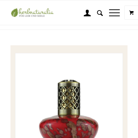
Shop
Sie sind hier:
Startseite
/
Shop
/
Wellness & Beauty
/
Ashleigh & Burwood
/
A&B Duftlampe groß Imperial Treasure