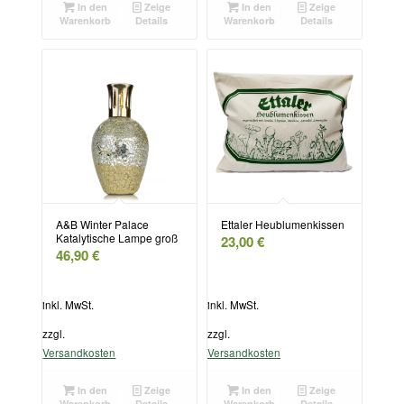
In den
Zeige
In den
Zeige
Warenkorb
Details
Warenkorb
Details
A&B Winter Palace
Ettaler Heublumenkissen
Katalytische Lampe groß
23,00
€
46,90
€
inkl. MwSt.
inkl. MwSt.
zzgl.
zzgl.
Versandkosten
Versandkosten
In den
Zeige
In den
Zeige
Warenkorb
Details
Warenkorb
Details