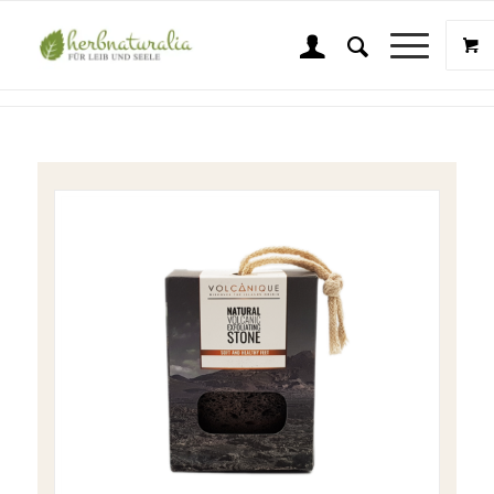
Shop
Sie sind hier:
Startseite
/
Shop
/
Naturkräuter
/
Natur Pflege
/
Volcanique – Natürlicher vulkanischer Stein