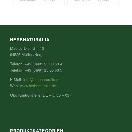
HERBNATURALIA
Maurus Dietl Str. 10
94526 Metten/Berg
Telefon: +49 (0)991 25 00 53 4
Telefax: +49 (0)991 25 00 53 5
E-Mail:
info@herbnaturalia.de
Web:
www.herbnaturalia.de
Öko Kontrollstelle: DE – ÖKO – 037
PRODUKTKATEGORIEN