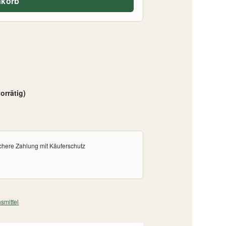
nkorb
orrätig)
chere Zahlung mit Käuferschutz
smittel