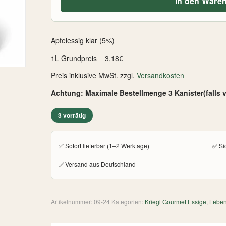
In den Ware
Apfelessig klar (5%)
1L Grundpreis = 3,18€
Preis inklusive MwSt. zzgl.
Versandkosten
Achtung: Maximale Bestellmenge 3 Kanister(falls v
3 vorrätig
✅ Sofort lieferbar (1–2 Werktage)
✅ Si
✅ Versand aus Deutschland
Artikelnummer:
09-24
Kategorien:
Kriegl Gourmet Essige
,
Leben