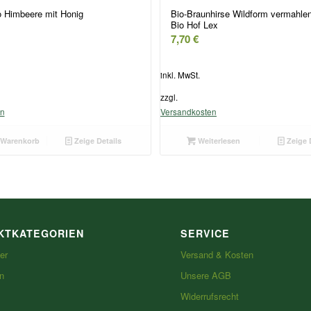
 Himbeere mit Honig
Bio-Braunhirse Wildform vermahle
Bio Hof Lex
7,70
€
inkl. MwSt.
zzgl.
en
Versandkosten
 Warenkorb
Zeige Details
Weiterlesen
Zeige 
KTKATEGORIEN
SERVICE
er
Versand & Kosten
n
Unsere AGB
Widerrufsrecht