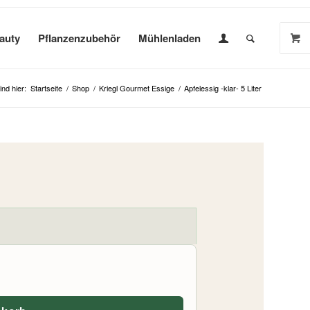
auty
Pflanzenzubehör
Mühlenladen
ind hier:
Startseite
/
Shop
/
Kriegl Gourmet Essige
/
Apfelessig -klar- 5 Liter