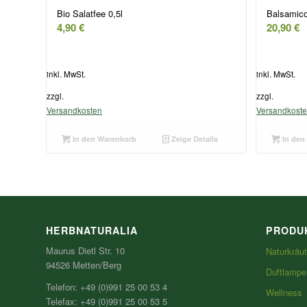
Bio Salatfee 0,5l
Balsamico
4,90
€
20,90
€
inkl. MwSt.
inkl. MwSt.
zzgl.
zzgl.
Versandkosten
Versandkost
In den Warenkorb
Zeige Details
In den
HERBNATURALIA
PRODU
Maurus Dietl Str. 10
Naturkräut
94526 Metten/Berg
Duftlampe
Telefon: +49 (0)991 25 00 53 4
Wellness
Telefax: +49 (0)991 25 00 53 5