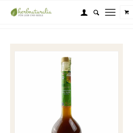
Shop
Sie sind hier:
Startseite
/
Shop
/
Kriegl Gourmet Essige
/
BIO Aperitif Apfel-Balsam mit Honig 0,5l