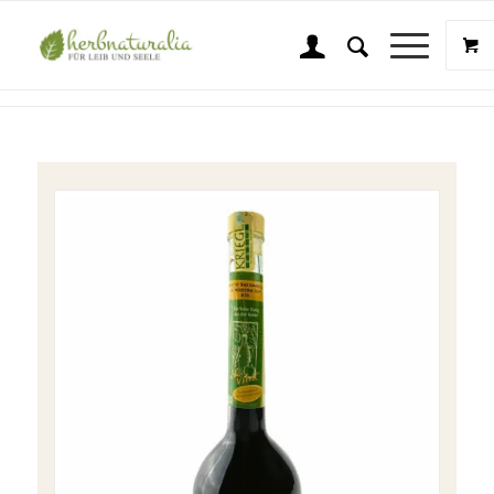
Shop
Sie sind hier:
Startseite
/
Shop
/
Kriegl Gourmet Essige
/
Bio Aceto Balsamico di Modena