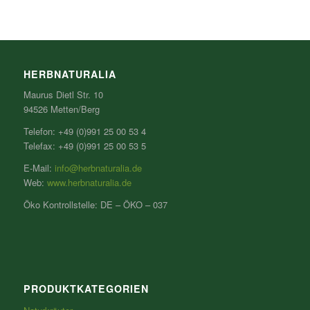
HERBNATURALIA
Maurus Dietl Str. 10
94526 Metten/Berg
Telefon: +49 (0)991 25 00 53 4
Telefax: +49 (0)991 25 00 53 5
E-Mail:
info@herbnaturalia.de
Web:
www.herbnaturalia.de
Öko Kontrollstelle: DE – ÖKO – 037
PRODUKTKATEGORIEN