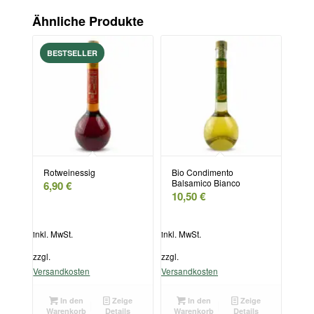
Ähnliche Produkte
Rotweinessig
Bio Condimento
Balsamico Bianco
6,90
€
10,50
€
inkl. MwSt.
inkl. MwSt.
zzgl.
zzgl.
Versandkosten
Versandkosten
In den
Zeige
In den
Zeige
Warenkorb
Details
Warenkorb
Details