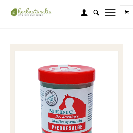
Shop
Sie sind hier:
Startseite
/
Shop
/
Dr. Jacoby Original Pferdesalbe
/
Dr. Jacoby´s Medic Pferdesalbe – 350 ml