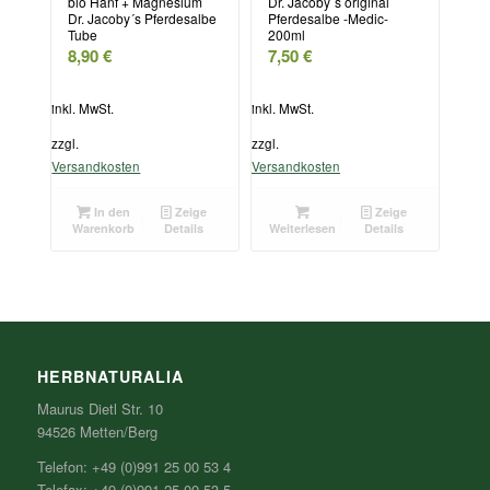
bio Hanf + Magnesium
Dr. Jacoby`s original
Dr. Jacoby´s Pferdesalbe
Pferdesalbe -Medic-
Tube
200ml
8,90
€
7,50
€
inkl. MwSt.
inkl. MwSt.
zzgl.
zzgl.
Versandkosten
Versandkosten
In den
Zeige
Zeige
Warenkorb
Details
Weiterlesen
Details
HERBNATURALIA
Maurus Dietl Str. 10
94526 Metten/Berg
Telefon: +49 (0)991 25 00 53 4
Telefax: +49 (0)991 25 00 53 5