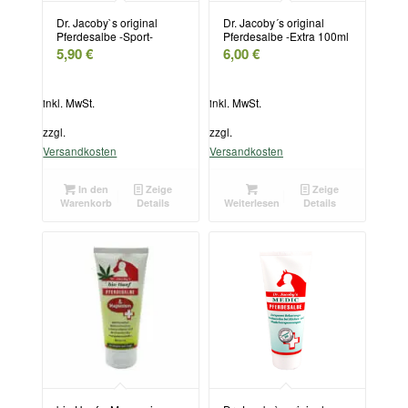
Dr. Jacoby`s original
Dr. Jacoby´s original
Pferdesalbe -Sport-
Pferdesalbe -Extra 100ml
5,90
€
6,00
€
inkl. MwSt.
inkl. MwSt.
zzgl.
zzgl.
Versandkosten
Versandkosten
In den
Zeige
Zeige
Warenkorb
Details
Weiterlesen
Details