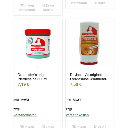
Warenkorb
Details
In den
Zeige
Warenkorb
Details
Dr. Jacoby`s original
Dr. Jacoby`s original
Pferdesalbe 300ml
Pferdesalbe -Wärmend-
7,19
€
7,50
€
inkl. MwSt.
inkl. MwSt.
zzgl.
zzgl.
Versandkosten
Versandkosten
In den
Zeige
In den
Zeige