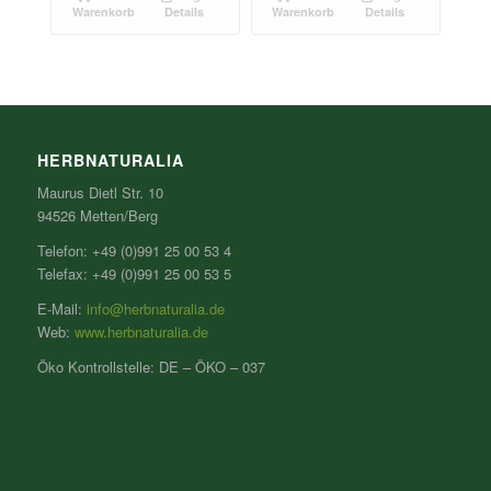
Warenkorb
Details
Warenkorb
Details
HERBNATURALIA
Maurus Dietl Str. 10
94526 Metten/Berg
Telefon: +49 (0)991 25 00 53 4
Telefax: +49 (0)991 25 00 53 5
E-Mail:
info@herbnaturalia.de
Web:
www.herbnaturalia.de
Öko Kontrollstelle: DE – ÖKO – 037