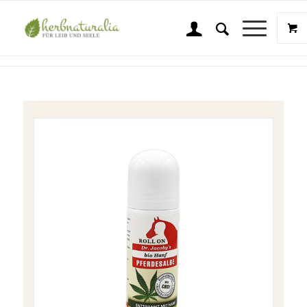
Shop
Sie sind hier:
Startseite
/
Shop
/
Dr. Jacoby Original Pferdesalbe
/
Dr. Jacoby´s original Pferdesalbe mit Bio Hanf Roll On