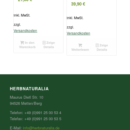
39,90
€
inkl. MwSt.
inkl. MwSt.
zzgl.
zzgl.
Versandkosten
Versandkosten
In den
Zeige
Zeige
Warenkorb
Details
Weiterlesen
Details
HERBNATURALIA
Maurus Dietl Str. 10
94526 Metten/Berg
Telefon: +49 (0)991 25 00 53 4
Telefax: +49 (0)991 25 00 53 5
E-Mail:
info@herbnaturalia.de