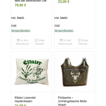
Welt der ätherischen Öle“
23,00
€
79,90
€
inkl. MwSt.
inkl. MwSt.
zzgl.
zzgl.
Versandkosten
Versandkosten
In den
Zeige
In den
Zeige
Warenkorb
Details
Warenkorb
Details
Ettaler Lavendel
Filztasche –
Hopfenkissen
Umhängetasche Motiv
Hirsch
21,00
€