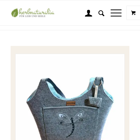
Shop
Sie sind hier:
Startseite
/
Shop
/
Wellness & Beauty
/
Zubehör / Bücher
/
Filztasche – Umhängetasche Motiv Libelle