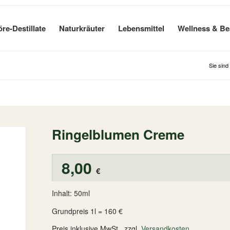
öre-Destillate
Naturkräuter
Lebensmittel
Wellness & Be
Sie sind 
Ringelblumen Creme
8,00
€
Inhalt: 50ml
Grundpreis 1l = 160 €
Preis inklusive MwSt. zzgl.
Versandkosten