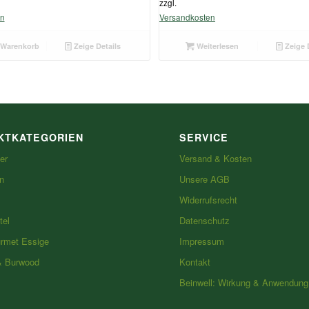
zzgl.
en
Versandkosten
 Warenkorb
Zeige Details
Weiterlesen
Zeige 
KTKATEGORIEN
SERVICE
er
Versand & Kosten
n
Unsere AGB
Widerrufsrecht
tel
Datenschutz
urmet Essige
Impressum
& Burwood
Kontakt
Beinwell: Wirkung & Anwendung