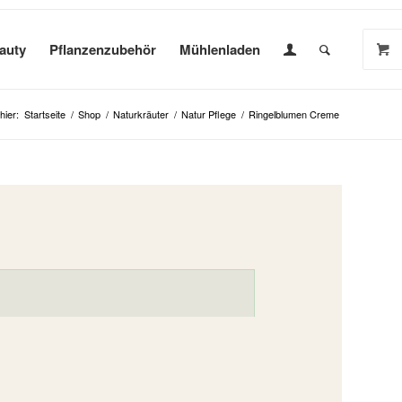
auty
Pflanzenzubehör
Mühlenladen
hier:
Startseite
/
Shop
/
Naturkräuter
/
Natur Pflege
/
Ringelblumen Creme