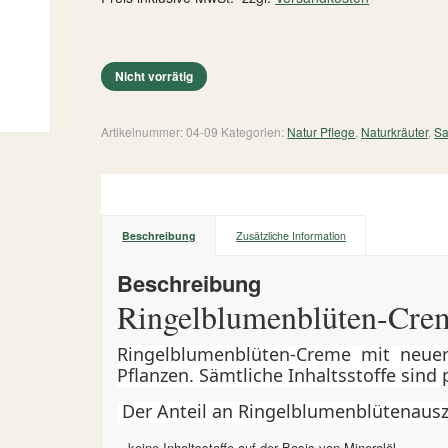
Nicht vorrätig
Artikelnummer:
04-09
Kategorien:
Natur Pflege
,
Naturkräuter
,
Sa
Beschreibung
Zusätzliche Information
Beschreibung
Ringelblumenblüten-Cre
Ringelblumenblüten-Creme mit neuer
Pflanzen. Sämtliche Inhaltsstoffe sind
Der Anteil an Ringelblumenblütenauszu
– keine Inhaltsstoffe auf der Basis von Mineralöl