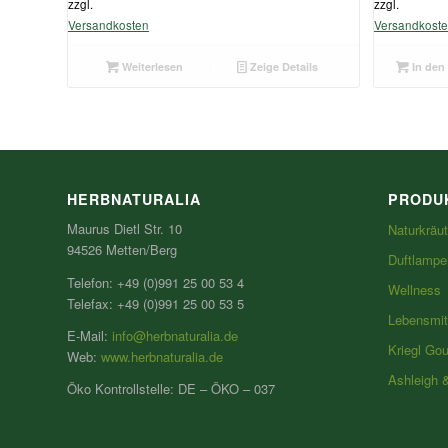
zzgl.
zzgl.
Versandkosten
Versandkost
Weiterlesen
Zeige Details
In den
HERBNATURALIA
PRODU
Maurus Dietl Str. 10
Naturkräut
94526 Metten/Berg
Duftlampe
Telefon: +49 (0)991 25 00 53 4
Wellness
Telefax: +49 (0)991 25 00 53 5
Lebensmit
E-Mail:
info@herbnaturalia.de
Kriegl Go
Web:
www.herbnaturalia.de
Ashleigh 
Öko Kontrollstelle: DE – ÖKO – 037