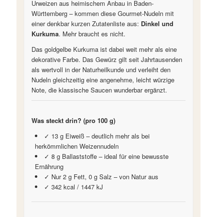
Urweizen aus heimischem Anbau in Baden-
Württemberg – kommen diese Gourmet-Nudeln mit
einer denkbar kurzen Zutatenliste aus:
Dinkel und
Kurkuma
. Mehr braucht es nicht.
Das goldgelbe Kurkuma ist dabei weit mehr als eine
dekorative Farbe. Das Gewürz gilt seit Jahrtausenden
als wertvoll in der Naturheilkunde und verleiht den
Nudeln gleichzeitig eine angenehme, leicht würzige
Note, die klassische Saucen wunderbar ergänzt.
Was steckt drin? (pro 100 g)
✓ 13 g Eiweiß – deutlich mehr als bei
herkömmlichen Weizennudeln
✓ 8 g Ballaststoffe – ideal für eine bewusste
Ernährung
✓ Nur 2 g Fett, 0 g Salz – von Natur aus
✓ 342 kcal / 1447 kJ