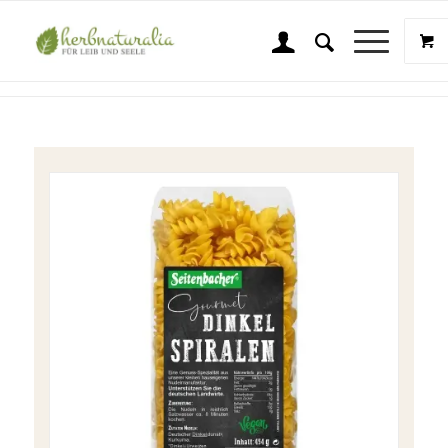
Shop
Sie sind hier:
Startseite
/
Shop
/
Lebensmittel
/
Nudeln
/
Seitenbacher Gourmet Dinkel Nudeln Spiralen mit Kurkuma – 454 g