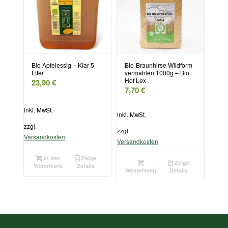
Bio Apfelessig – Klar 5
Bio-Braunhirse Wildform
Liter
vermahlen 1000g – Bio
Hof Lex
23,90
€
7,70
€
inkl. MwSt.
inkl. MwSt.
zzgl.
zzgl.
Versandkosten
Versandkosten
In den
Zeige
Zeige
Warenkorb
Details
Weiterlesen
Details