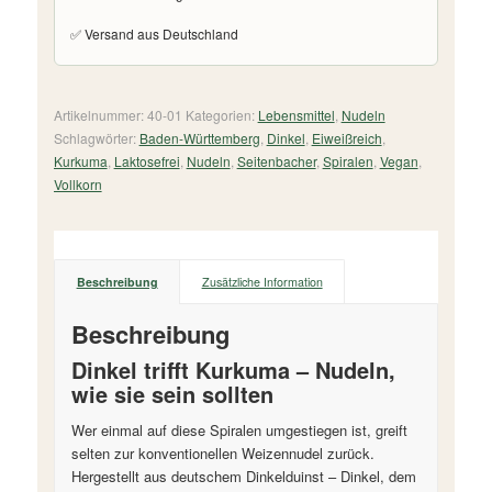
✅ Versand aus Deutschland
Artikelnummer:
40-01
Kategorien:
Lebensmittel
,
Nudeln
Schlagwörter:
Baden-Württemberg
,
Dinkel
,
Eiweißreich
,
Kurkuma
,
Laktosefrei
,
Nudeln
,
Seitenbacher
,
Spiralen
,
Vegan
,
Vollkorn
Beschreibung
Zusätzliche Information
Beschreibung
Dinkel trifft Kurkuma – Nudeln,
wie sie sein sollten
Wer einmal auf diese Spiralen umgestiegen ist, greift
selten zur konventionellen Weizennudel zurück.
Hergestellt aus deutschem Dinkelduinst – Dinkel, dem